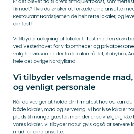
Er det blevet tid til årets firmajulefrokost, sommerfes
firmaet? Hvis du ønsker at forkæle dine ansatte med 
Restaurant Nordstjernen
de helt rette lokaler, og lev
din fest!
Vi tilbyder udlejning af
lokaler til fest
med en skøn bel
ved Vesterhavet for virksomheder og privatpersoner.
valg for virksomheder fra lokalområdet, Aabybro, 
hele det øvrige Nordjylland.
Vi tilbyder velsmagende mad, f
og venligt personale
Når du vælger at holde din firmafest hos os, kan d
både lokaler, mad og servering. Vi har lyse lokaler
plads til mange gæster, men der er selvfølgelig ikke 
vores lokaler. Vi tilbyder naturligvis også at serve
mad for dine ansatte.