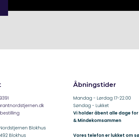
t
Åbningstider
9391
​Mandag - Lørdag 17-22.00
rantnordstjernen.dk​
​Søndag - Lukket
bestilling
Vi holder åbent alle dage fo
& Mindekomsammen
Nordstjernen Blokhus
 9492 Blokhus
Vores telefon er lukket om 