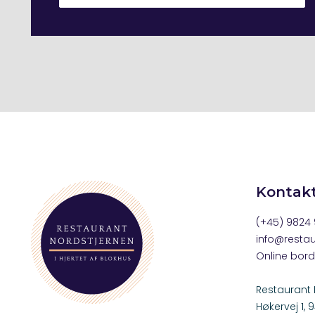
Kontak
(+45) 9824 
info@restau
Online bord
Restaurant 
Høkervej 1,