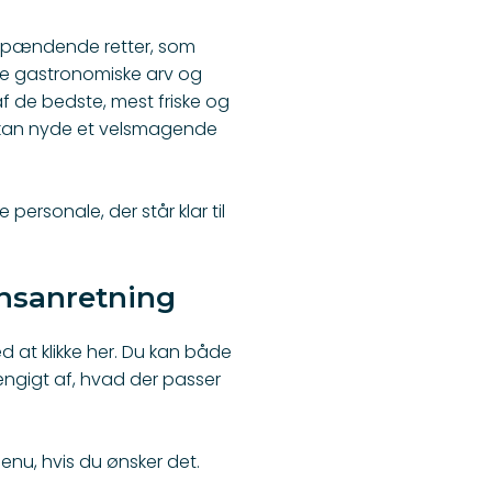
 spændende retter, som
e gastronomiske arv og
f de bedste, mest friske og
e kan nyde et velsmagende
ersonale, der står klar til
onsanretning
d at klikke
her
. Du kan både
ngigt af, hvad der passer
nu, hvis du ønsker det.