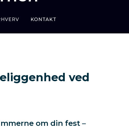
RHVERV
KONTAKT
 beliggenhed ved
ammerne om din fest –