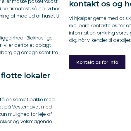
t eller måske påskefrokost i
kontakt os og 
en firmafest, så har vi hos
ering af
mad ud af huset
til
Vi hjælper gerne med at sik
skal bare kontakte os for a
information omkring vores pr
iggenhed i Blokhus lige
dig, når vi kender til detal
 Vi er derfor et oplagt
Aalborg og omegn samt fra
​Kontakt os for info
lotte lokaler
u få en samlet pakke med
 tæt på Vesterhavet med
kun mulighed for leje af
re lækker og velsmagende