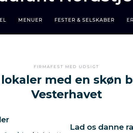
EL
MENUER
FESTER & SELSKABER
E
FIRMAFEST MED UDSIGT
e lokaler med en skøn
Vesterhavet
ler
Lad os danne r