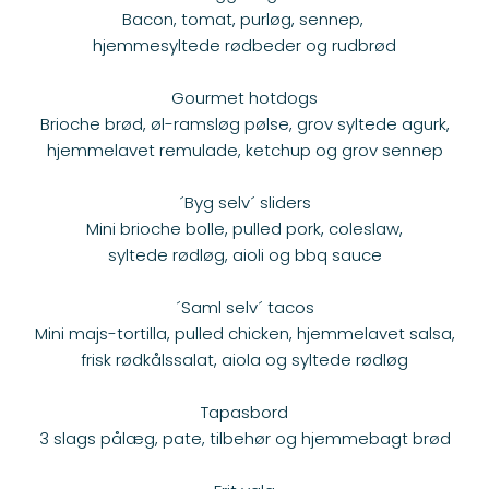
Bacon, tomat, purløg, sennep,
hjemmesyltede rødbeder og rudbrød
Gourmet hotdogs
Brioche brød, øl-ramsløg pølse, grov syltede agurk,
hjemmelavet remulade, ketchup og grov sennep
´Byg selv´ sliders
Mini brioche bolle, pulled pork, coleslaw,
syltede rødløg, aioli og bbq sauce
´Saml selv´ tacos
Mini majs-tortilla, pulled chicken, hjemmelavet salsa,
frisk rødkålssalat, aiola og syltede rødløg
Tapasbord
3 slags pålæg, pate, tilbehør og hjemmebagt brød